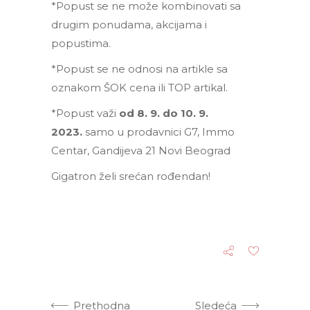
*Popust se ne može kombinovati sa
drugim ponudama, akcijama i
popustima.
*Popust se ne odnosi na artikle sa
oznakom ŠOK cena ili TOP artikal.
*Popust važi
od 8. 9. do 10. 9.
2023.
samo u prodavnici G7, Immo
Centar, Gandijeva 21 Novi Beograd
Gigatron želi srećan rođendan!
Prethodna
Sledeća