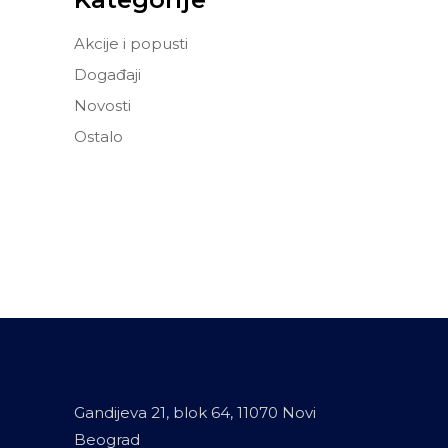
Akcije i popusti
Događaji
Novosti
Ostalo
Gandijeva 21, blok 64, 11070 Novi
Beograd