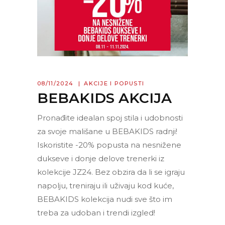
08/11/2024
AKCIJE I POPUSTI
BEBAKIDS AKCIJA
Pronađite idealan spoj stila i udobnosti
za svoje mališane u BEBAKIDS radnji!
Iskoristite -20% popusta na nesnižene
dukseve i donje delove trenerki iz
kolekcije JZ24. Bez obzira da li se igraju
napolju, treniraju ili uživaju kod kuće,
BEBAKIDS kolekcija nudi sve što im
treba za udoban i trendi izgled!