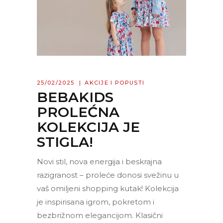
25/02/2025
AKCIJE I POPUSTI
BEBAKIDS
PROLEĆNA
KOLEKCIJA JE
STIGLA!
Novi stil, nova energija i beskrajna
razigranost – proleće donosi svežinu u
vaš omiljeni shopping kutak! Kolekcija
je inspirisana igrom, pokretom i
bezbrižnom elegancijom. Klasični