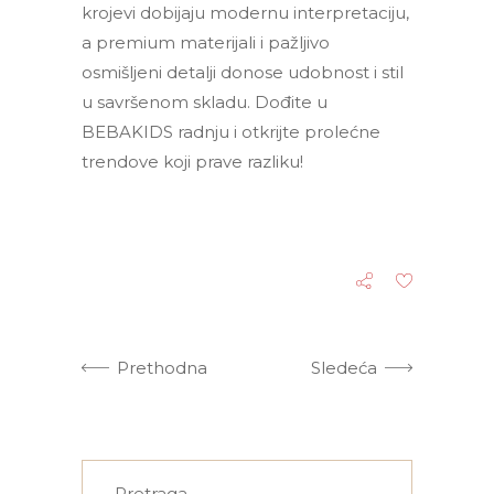
krojevi dobijaju modernu interpretaciju,
a premium materijali i pažljivo
osmišljeni detalji donose udobnost i stil
u savršenom skladu. Dođite u
BEBAKIDS radnju i otkrijte prolećne
trendove koji prave razliku!
Prethodna
Sledeća
Search