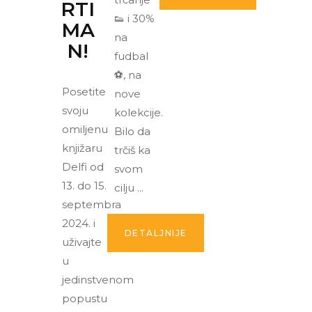
RTI
👟 i 30%
MA
na
N!
fudbal
⚽, na
Posetite
nove
svoju
kolekcije.
omiljenu
Bilo da
knjižaru
trčiš ka
Delfi od
svom
13. do 15.
cilju
septembra
2024. i
DETALJNIJE
uživajte
u
jedinstvenom
popustu