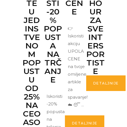
TE
STI
CEN
HO
U
-20
E
UR
JED
%
ZA
INS
POP
SVE
👉
TVE
UST
INT
Iskoristi
NO
A
akciju
ERS
UPOLA
M
NA
POR
CENE
POP
TRČ
TIST
na tvoje
UST
ANJ
E
omiljene
U
E
artikle
DETALJNIJE
OD
za
25%
Iskoristi
spavanje!
NA
-20%
☁️ 😴
CEO
popusta
na
ASO
DETALJNIJE
trčanje