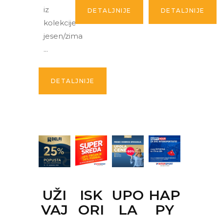
iz
DETALJNIJE
DETALJNIJE
kolekcije
jesen/zima
DETALJNIJE
UŽI
ISK
UPO
HAP
VAJ
ORI
LA
PY