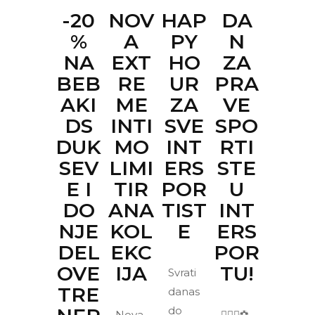
-20
NOV
HAP
DA
%
A
PY
N
NA
EXT
HO
ZA
BEB
RE
UR
PRA
AKI
ME
ZA
VE
DS
INTI
SVE
SPO
DUK
MO
INT
RTI
SEV
LIMI
ERS
STE
E I
TIR
POR
U
DO
ANA
TIST
INT
NJE
KOL
E
ERS
DEL
EKC
POR
OVE
IJA
TU!
Svrati
TRE
danas
do
Nova
🏃🏻‍♂️⚽