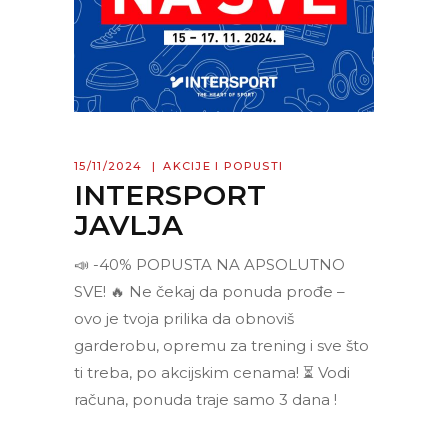
15/11/2024
AKCIJE I POPUSTI
INTERSPORT
JAVLJA
📣 -40% POPUSTA NA APSOLUTNO
SVE! 🔥 Ne čekaj da ponuda prođe –
ovo je tvoja prilika da obnoviš
garderobu, opremu za trening i sve što
ti treba, po akcijskim cenama! ⏳ Vodi
računa, ponuda traje samo 3 dana !