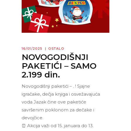
16/01/2025
OSTALO
NOVOGODIŠNJI
PAKETIĆI – SAMO
2.199 din.
Novogodišnji paketići – . ! Sjajne
igračake, dečja knjiga i osvežavajuća
voda Jazak čine ove paketiće
savršenim poklonom za dečake i
devojčice.
⏰ Akcija važi od 15. januara do 13.