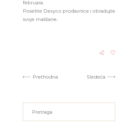
februara.
Posetite Dexyco prodavnice i obradujte
svoje mališane.
Prethodna
Sledeća
Search
for: