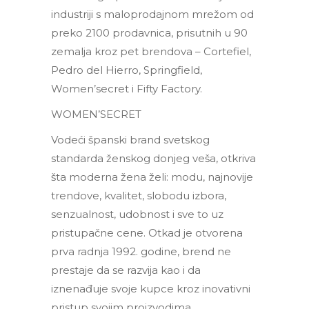
industriji s maloprodajnom mrežom od
preko 2100 prodavnica, prisutnih u 90
zemalja kroz pet brendova – Cortefiel,
Pedro del Hierro, Springfield,
Women’secret i Fifty Factory.
WOMEN’SECRET
Vodeći španski brand svetskog
standarda ženskog donjeg veša, otkriva
šta moderna žena želi: modu, najnovije
trendove, kvalitet, slobodu izbora,
senzualnost, udobnost i sve to uz
pristupačne cene. Otkad je otvorena
prva radnja 1992. godine, brend ne
prestaje da se razvija kao i da
iznenađuje svoje kupce kroz inovativni
pristup svojim proizvodima.