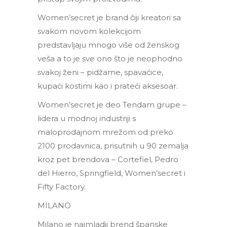
Women’secret je brand čiji kreatori sa
svakom novom kolekcijom
predstavljaju mnogo više od ženskog
veša a to je sve ono što je neophodno
svakoj ženi – pidžame, spavaćice,
kupaći kostimi kao i prateći aksesoar.
Women’secret je deo Tendam grupe –
lidera u modnoj industriji s
maloprodajnom mrežom od preko
2100 prodavnica, prisutnih u 90 zemalja
kroz pet brendova – Cortefiel, Pedro
del Hierro, Springfield, Women’secret i
Fifty Factory.
MILANO
Milano je najmladji brend španske