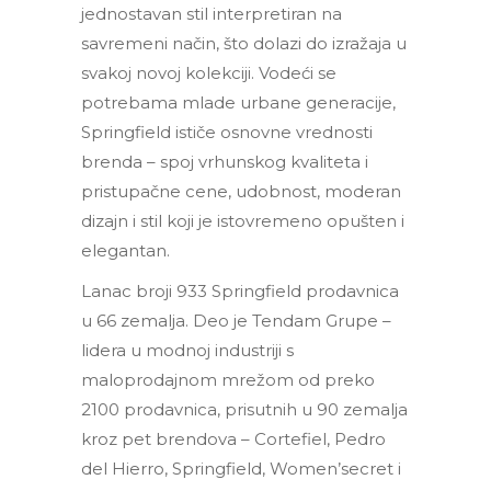
jednostavan stil interpretiran na
savremeni način, što dolazi do izražaja u
svakoj novoj kolekciji. Vodeći se
potrebama mlade urbane generacije,
Springfield ističe osnovne vrednosti
brenda – spoj vrhunskog kvaliteta i
pristupačne cene, udobnost, moderan
dizajn i stil koji je istovremeno opušten i
elegantan.
Lanac broji 933 Springfield prodavnica
u 66 zemalja. Deo je Tendam Grupe –
lidera u modnoj industriji s
maloprodajnom mrežom od preko
2100 prodavnica, prisutnih u 90 zemalja
kroz pet brendova – Cortefiel, Pedro
del Hierro, Springfield, Women’secret i