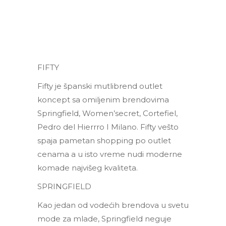
FIFTY
Fifty je španski mutlibrend outlet
koncept sa omiljenim brendovima
Springfield, Women’secret, Cortefiel,
Pedro del Hierrro I Milano. Fifty vešto
spaja pametan shopping po outlet
cenama a u isto vreme nudi moderne
komade najvišeg kvaliteta.
SPRINGFIELD
Kao jedan od vodećih brendova u svetu
mode za mlade, Springfield neguje