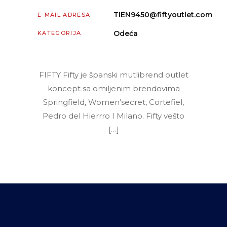
TIEN9450@fiftyoutlet.com
E-MAIL ADRESA
Odeća
KATEGORIJA
FIFTY Fifty je španski mutlibrend outlet
koncept sa omiljenim brendovima
Springfield, Women’secret, Cortefiel,
Pedro del Hierrro I Milano. Fifty vešto
[…]