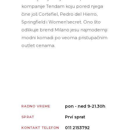
kompanije Tendam koju pored njega
čine još Cortefiel, Pedro del Hierro,
Springfield i Women’secret. Ono što
odlikuje brend Milano jesu najmoderniji
modni komadi po veoma pristupačnim
outlet cenama.
pon - ned 9-21.30h
RADNO VREME
Prvi sprat
SPRAT
011 2153792
KONTAKT TELEFON