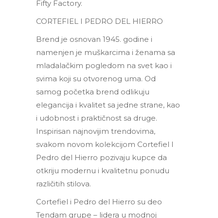
Fifty Factory.
CORTEFIEL I PEDRO DEL HIERRO
Brend je osnovan 1945. godine i
namenjen je muškarcima i ženama sa
mladalačkim pogledom na svet kao i
svima koji su otvorenog uma. Od
samog početka brend odlikuju
elegancija i kvalitet sa jedne strane, kao
i udobnost i praktičnost sa druge.
Inspirisan najnovijim trendovima,
svakom novom kolekcijom Cortefiel I
Pedro del Hierro pozivaju kupce da
otkriju modernu i kvalitetnu ponudu
različitih stilova.
Cortefiel i Pedro del Hierro su deo
Tendam grupe – lidera u modnoj