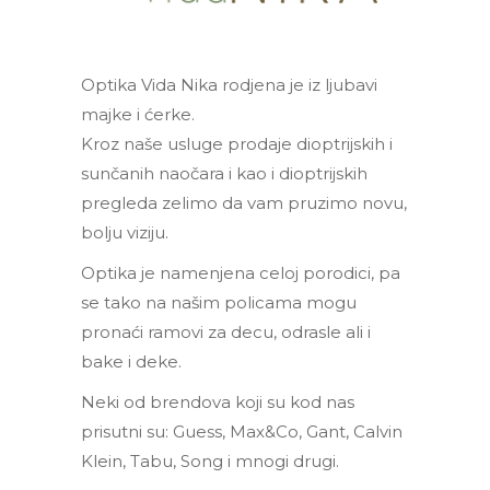
Optika Vida Nika rodjena je iz ljubavi
majke i ćerke.
Kroz naše usluge prodaje dioptrijskih i
sunčanih naočara i kao i dioptrijskih
pregleda zelimo da vam pruzimo novu,
bolju viziju.
Optika je namenjena celoj porodici, pa
se tako na našim policama mogu
pronaći ramovi za decu, odrasle ali i
bake i deke.
Neki od brendova koji su kod nas
prisutni su: Guess, Max&Co, Gant, Calvin
Klein, Tabu, Song i mnogi drugi.