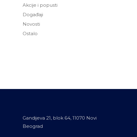
Akcije i popusti
Događaji
Novosti
Ostalo
Gandijeva 21, blok 64, 11070 Novi
Beograd