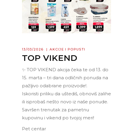
13/03/2026
AKCIJE I POPUSTI
TOP VIKEND
✨ TOP VIKEND akcija čeka te od 13. do
15. marta – tri dana odličnih ponuda na
pažljivo odabrane proizvode!.
Iskoristi priliku da uštediš, obnoviš zalihe
ili isprobaš nešto novo iz naše ponude.
Savršen trenutak za pametnu
kupovinu i vikend po tvojoj meri!
Pet centar