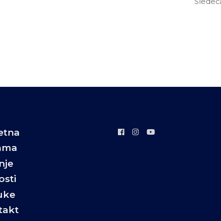
Sledeć
etna
ama
nje
sti
uke
takt