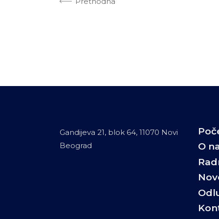
Prethodna
Poč
Gandijeva 21, blok 64, 11070 Novi
Beograd
O n
Rad
Novo
Odl
Kon