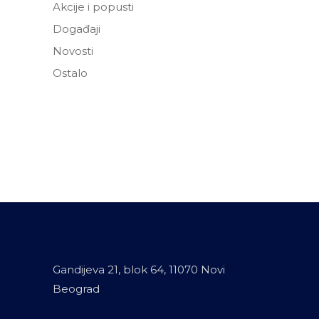
Akcije i popusti
Događaji
Novosti
Ostalo
Gandijeva 21, blok 64, 11070 Novi
Beograd