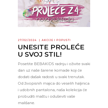
27/02/2024
AKCIJE I POPUSTI
UNESITE PROLEĆE
U SVOJ STIL!
Posetite BEBAKIDS radnju i oživite svaki
dan uz naše šarene komade koji će
dodati dašak radosti u svaki trenutak.
Od živopisnih majica do veselih haljinica
i udobnih pantalona, naša kolekcija će
probuditi maštu i oduševiti vaše
mališane.