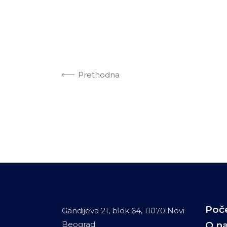
Prethodna
Poč
Gandijeva 21, blok 64, 11070 Novi
Beograd
O n