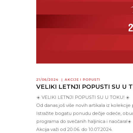
21/06/2024
AKCIJE I POPUSTI
VELIKI LETNJI POPUSTI SU U 
☀️ VELIKI LETNJI POPUSTI SU U TOKU! ☀️
Od danas još više novih artikala iz kolekci
Istražite bogatu ponudu dečije odeće, obuć
programa do svečanih haljinica i naočara!☀️
Akcija važi od 20.06. do 10.07.2024.