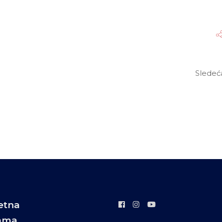
Sledeć
etna
ama