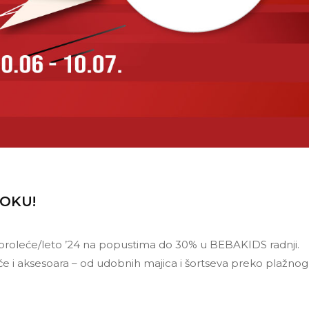
TOKU!
je proleće/leto ’24 na popustima do 30% u BEBAKIDS radnji.
e i aksesoara – od udobnih majica i šortseva preko plažnog