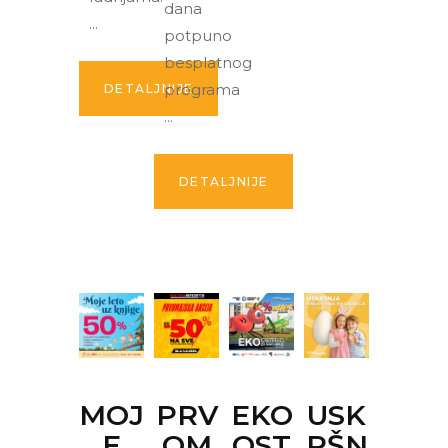
dana
potpuno
besplatnog
programa
DETALJNIJE
DETALJNIJE
MOJ
PRV
EKO
USK
E
OM
OST
RŠN