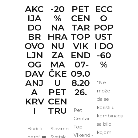
AKC
PET
ECC
-20
IJA
CEN
O
%
DO
TAR
POP
NA
BR
TOP
UST
HRA
OVO
VIK
I DO
NU
LJN
END
-60
ZA
OG
07-
%
MA
DAV
09.0
ČKE
ANJ
8.20
U
*Ne
A
26.
PET
može
KRV
da se
CEN
koristi u
I
TRU
Pet
kombinaciji
Centar
sa bilo
Top
Budi ti
Slavimo
kojom
VIkend -
heroj! ❤️
Svetski