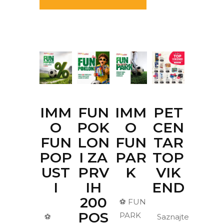
IMM
FUN
IMM
PET
O
POK
O
CEN
FUN
LON
FUN
TAR
POP
I ZA
PAR
TOP
UST
PRV
K
VIK
I
IH
END
200
⚽ FUN
POS
PARK
⚽
Saznajte