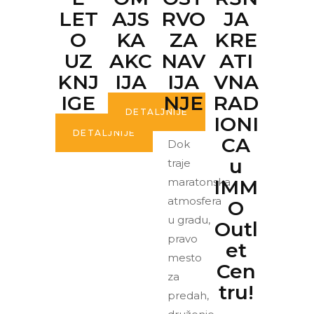
LET
AJS
RVO
JA
O
KA
ZA
KRE
UZ
AKC
NAV
ATI
KNJ
IJA
IJA
VNA
IGE
NJE
RAD
DETALJNIJE
IONI
DETALJNIJE
CA
Dok
u
traje
maratonska
IMM
atmosfera
O
u gradu,
Outl
pravo
et
mesto
Cen
za
tru!
predah,