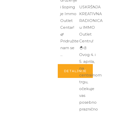
druženje
i šoping
USKRŠNJA
je Immo
KREATIVNA
Outlet
RADIONICA
Centar!
u IMMO
🌿
Outlet
Pridružite
Centru!
nam se
🐣🎨
Ovog 4. i
5. aprila,
na
DETALJNIJE
centralnom
trgu,
očekuje
vas
posebno
praznično