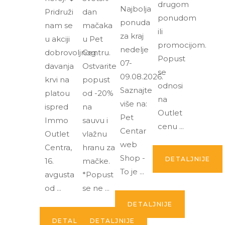
drugom
Najbolja
Pridruži
dan
ponudom
ponuda
nam se
mačaka
ili
za kraj
u akciji
u Pet
promocijom.
nedelje
dobrovoljnog
Centru.
Popust
07-
davanja
Ostvarite
se
09.08.2026.
krvi na
popust
odnosi
Saznajte
platou
od -20%
na
više na:
ispred
na
Outlet
Pet
Immo
sauvu i
cenu
Centar
Outlet
vlažnu
web
Centra,
hranu za
Shop -
DETALJNIJE
16.
mačke.
To je
avgusta
*Popust
od
se ne
DETALJNIJE
DETALJNIJE
DETALJNIJE