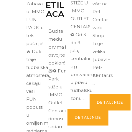
ETIL
STIŽE U
Zabava
više na -
IMMO
u IMMO
ACA
Pet
OUTLET
FUN
Centar
CENTAR!
PARK-u
web
Budite
⚽ Od 3.
tek
Shop -
među
do 9.
počinje!
To je
prvima i
jula,
🔥 Dok
velika
osvojite
centralni
traje
ljubav! –
poklon!
trg
fudbalska
Pet-
🎁⚽ Fun
pretvaramo
atmosfera,
Centar.rs
Park
u pravu
čekaju
stiže u
fudbalsku
vas i
IMMO
zonu
FUN
Outlet
DETALJNIJE
popusti
Centar i
u
DETALJNIJE
donosi
omiljenim
sedam
radnjama.