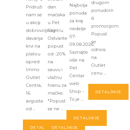
drugom
Najbolja
Pridruži
dan
ponudom
ponuda
nam se
mačaka
ili
za kraj
u akciji
u Pet
promocijom.
nedelje
dobrovoljnog
Centru.
Popust
07-
davanja
Ostvarite
se
09.08.2026.
krvi na
popust
odnosi
Saznajte
platou
od -20%
na
više na:
ispred
na
Outlet
Pet
Immo
sauvu i
cenu
Centar
Outlet
vlažnu
web
Centra,
hranu za
Shop -
DETALJNIJE
16.
mačke.
To je
avgusta
*Popust
od
se ne
DETALJNIJE
DETALJNIJE
DETALJNIJE