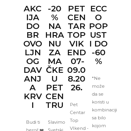
AKC
PET
ECC
-20
IJA
CEN
O
%
DO
TAR
POP
NA
BR
TOP
UST
HRA
OVO
VIK
I DO
NU
LJN
END
-60
ZA
OG
07-
%
MA
DAV
09.0
ČKE
ANJ
8.20
U
*Ne
A
26.
PET
može
KRV
da se
CEN
koristi u
I
TRU
Pet
kombinaciji
Centar
sa bilo
Top
Budi ti
Slavimo
kojom
VIkend -
heroj! ❤️
Svetski