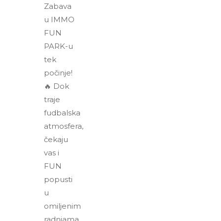
Zabava
u IMMO
FUN
PARK-u
tek
počinje!
🔥 Dok
traje
fudbalska
atmosfera,
čekaju
vas i
FUN
popusti
u
omiljenim
radnjama.