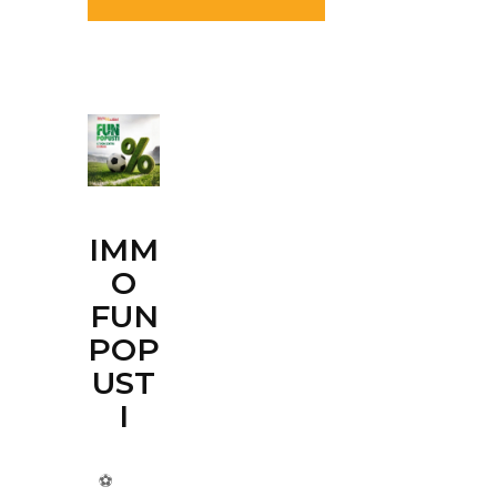
IMM
O
FUN
POP
UST
I
⚽