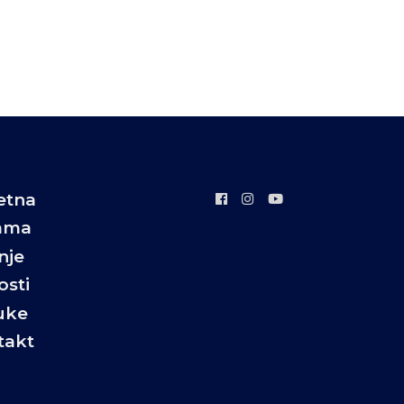
etna
ama
nje
sti
uke
takt