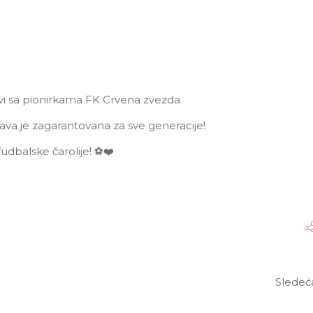
zovi sa pionirkama FK Crvena zvezda
ava je zagarantovana za sve generacije!
udbalske čarolije! ⚽❤️
Sledeć