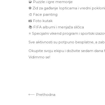
🧩 Puzzle i igre memorije
⚽ Zid za gađanje lopticama i vredni pokloni
🎨 Face painting
📸 Foto kutak
📚 FIFA albumi i menjaža sličica
⭐ Specijalni vikend program i sportski iza
Sve aktivnosti su potpuno besplatne, a zab
Okupite svoju ekipu i doživite sedam dana f
Vidimmo se!
Prethodna