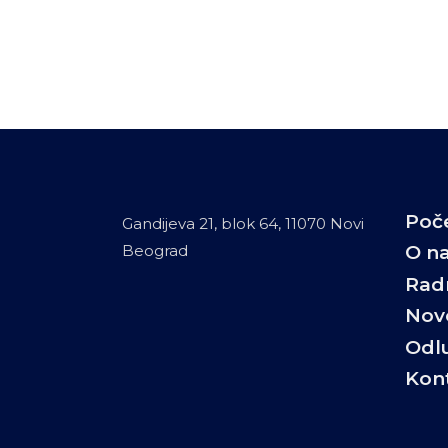
Poč
Gandijeva 21, blok 64, 11070 Novi
Beograd
O n
Rad
Novo
Odl
Kon