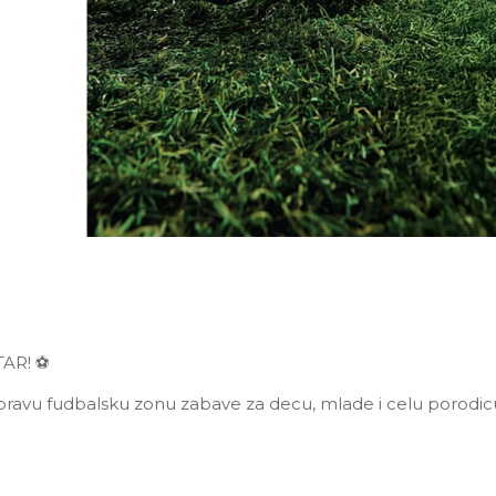
AR! ⚽
u pravu fudbalsku zonu zabave za decu, mlade i celu porodic