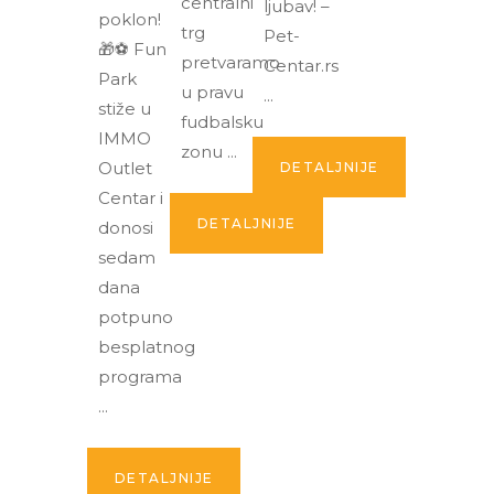
centralni
ljubav! –
poklon!
trg
Pet-
🎁⚽ Fun
pretvaramo
Centar.rs
Park
u pravu
stiže u
fudbalsku
IMMO
zonu
Outlet
DETALJNIJE
Centar i
DETALJNIJE
donosi
sedam
dana
potpuno
besplatnog
programa
DETALJNIJE