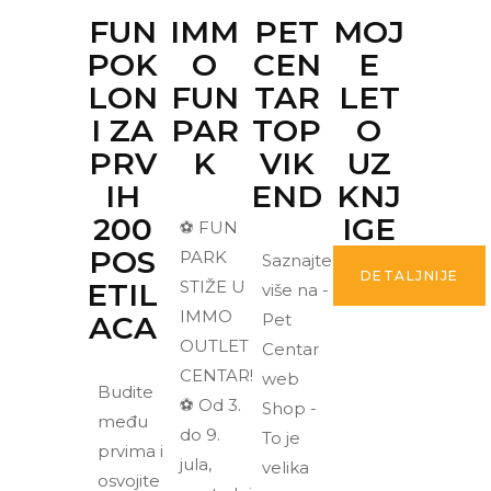
FUN
IMM
PET
MOJ
POK
O
CEN
E
LON
FUN
TAR
LET
I ZA
PAR
TOP
O
PRV
K
VIK
UZ
IH
END
KNJ
200
IGE
⚽ FUN
POS
PARK
Saznajte
DETALJNIJE
ETIL
STIŽE U
više na -
IMMO
ACA
Pet
OUTLET
Centar
CENTAR!
web
Budite
⚽ Od 3.
Shop -
među
do 9.
To je
prvima i
jula,
velika
osvojite