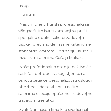
usluga.
OSOBLJE
•Naš tim čine vrhunski profesionalci sa
višegodišnjim iskustvom, koji su prošli
specijalnu obuku kako bi zadovoljili
visoke i precizno definisane kriterijume i
standarde kvaliteta u pružanju usluga u
frizerskim salonima Češalj i Makaze.
•Naše profesionalno osoblje pažljivo će
saslušati potrebe svakog klijenta, na
osnovu čega će personalizovati uslugu i
obezbediti da se klijenti u našim
salonima osećaju opušteno i zadovoljno
u svakom trenutku
•Svaki član našeg tima kao svoj lični cilj