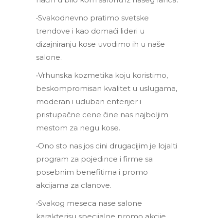
•Svakodnevno pratimo svetske
trendove i kao domaći lideri u
dizajniranju kose uvodimo ih u naše
salone.
•Vrhunska kozmetika koju koristimo,
beskompromisan kvalitet u uslugama,
moderan i uduban enterijer i
pristupačne cene čine nas najboljim
mestom za negu kose.
•Ono sto nas jos cini drugacijim je lojalti
program za pojedince i firme sa
posebnim benefitima i promo
akcijama za clanove.
•Svakog meseca nase salone
karakterisu specijalne promo akcije