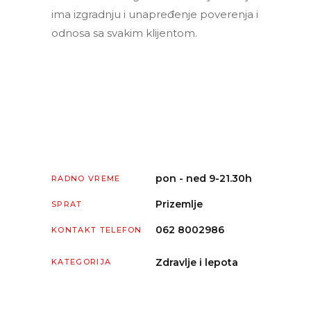
ima izgradnju i unapređenje poverenja i
odnosa sa svakim klijentom.
pon - ned 9-21.30h
RADNO VREME
Prizemlje
SPRAT
062 8002986
KONTAKT TELEFON
Zdravlje i lepota
KATEGORIJA