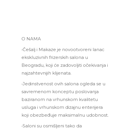
O NAMA
•Češalj i Makaze je novootvoreni lanac
ekskluzivnih frizerskih salona u
Beogradu, koji će zadovoljiti očekivanja i
najzahtevnijih klijenata.
•Jedinstvenost ovih salona ogleda se u
savremenom konceptu poslovanja
baziranom na vrhunskom kvalitetu
usluga i vrhunskom dizajnu enterijera
koji obezbeđuje maksimalnu udobnost.
•Saloni su osmišljeni tako da