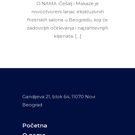
O NAMA •Češalj i Makaze je
novootvoreni lanac ekskluzivnih
frizerskih salona u Beogradu, koji će
zadovoljiti očekivanja i najzahtevnijih
klijenata. […]
Gandijeva 21, blok 64, 11070 Novi
Beograd
Početna