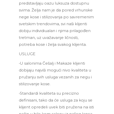
predstavljaju oazu luksuza dostupnu
svima. Želja nam je da pored vrhunske
nege kose i stilizovanja po savremenim
svetskim trendovima, svi naši klijenti
dobiju individiualan i njima prilagođen
tretman, uz uvažavanje ličnosti,
potreba kose i želja svakog klijenta.
USLUGE
•U salonima Češalj i Makaze klijenti
dobijaju najviši mogući nivo kvaliteta u
pružanju svih usluga vezanih za negu i
stilizovanje kose.
•Standardi kvaliteta su precizno
definisani, tako da će usluga za koju se
klijent opredeli uvek biti pružena na isti
način u bilo kom salonu iz našeg lanca.