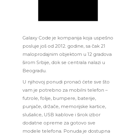
Galaxy Code je kompanija koja uspešno
posluje još od 2012. godine, sa čak 21
maloprodajnim objektom u 12 gradova
širom Srbije, dok se centrala nalazi u
Beogradu.
U njihovoj ponudi pronaći ćete sve što
vam je potrebno za mobilni telefon –
futrole, folije, bumpere, baterije,
punjače, držače, memorijske kartice,
slušalice, USB kablove i širok izbor
dodatne opreme za gotovo sve
modele telefona. Ponuda je dostupna