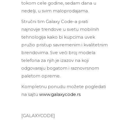
tokom cele godine, sedam dana u
nedelji, u svim maloprodajama.
Stručni tim Galaxy Code-a prati
najnovije trendove u svetu mobilnih
tehnologija kako bi kupcima uvek
pružio pristup savremenim i kvalitetnim
brendovima. Sve veći broj modela
telefona za njih je izazov na koji
odgovaraju bogatom i raznovrsnom
paletom opreme.
Kompletnu ponudu možete pogledati
na sajtu
www.galaxycode.rs
[GALAXYCODE]