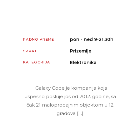
pon - ned 9-21.30h
RADNO VREME
Prizemlje
SPRAT
Elektronika
KATEGORIJA
Galaxy Code je kompanija koja
uspešno posluje još od 2012. godine, sa
čak 21 maloprodajnim objektom u 12
gradova […]