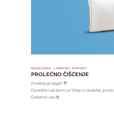
02/04/2024
AKCIJE I POPUSTI
PROLEĆNO ČIŠĆENJE
Proleće je stiglo! 💐
Osvežite vaš dom uz Vitapur dušeke, prostir
Čekamo vas 🌺