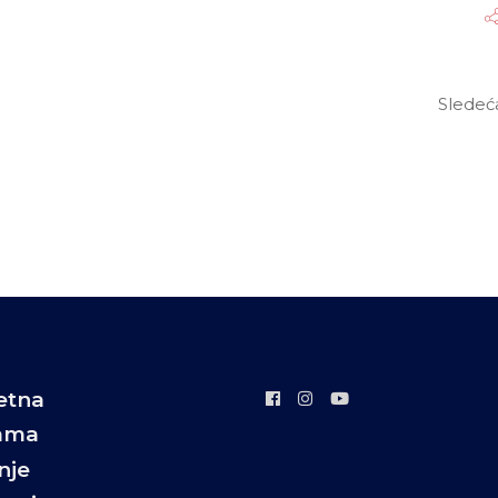
Sledeć
etna
ama
nje