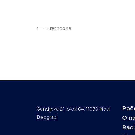
Prethodna
Poč
Gandijeva 21, blok 64, 11070 Novi
Beograd
O n
Rad