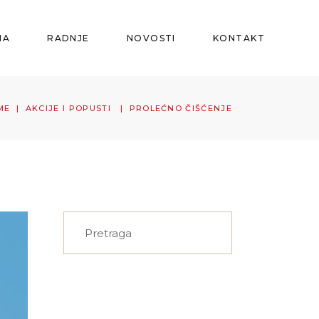
MA
RADNJE
NOVOSTI
KONTAKT
ME
|
AKCIJE I POPUSTI
|
PROLEĆNO ČIŠĆENJE
Search
for: