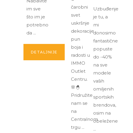
Nabavite
čarobni
im sve
Uzbuđenje
svet
što im je
je tu, a
uskršnje
potrebno
mi
dekoracije
da
donosimo
pun
fantastične
boja i
popuste
DETALJNIJE
radosti u
do -40%
IMMO
na sve
Outlet
modele
Centru.
vaših
🌸🐣
omiljenih
Pridružite
sportskih
nam se
brendova,
na
osim na
Centralnom
obeležene
trgu