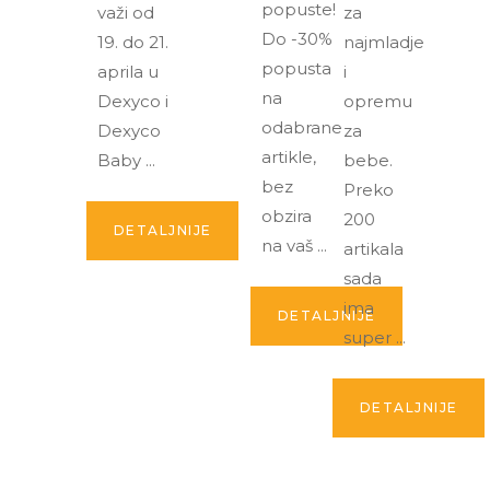
popuste!
važi od
za
Do -30%
19. do 21.
najmladje
popusta
aprila u
i
na
Dexyco i
opremu
odabrane
Dexyco
za
artikle,
Baby
bebe.
bez
Preko
obzira
200
DETALJNIJE
na vaš
artikala
sada
ima
DETALJNIJE
super
DETALJNIJE