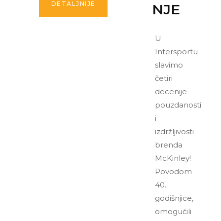
DETALJNIJE
NJE
U
Intersportu
slavimo
četiri
decenije
pouzdanosti
i
izdržljivosti
brenda
McKinley!
Povodom
40.
godišnjice,
omogućili