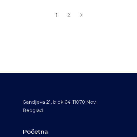
1
2
Gandijeva 21, blok 64, 11070 Novi
Beograd
Početna