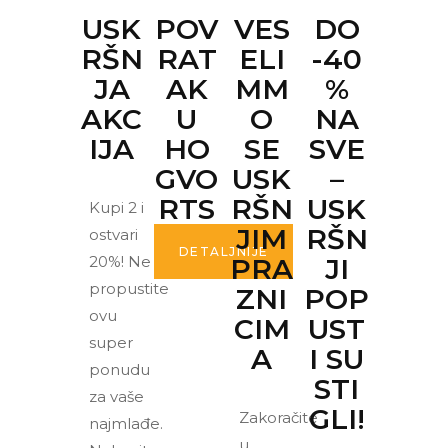
USK
POV
VES
DO
RŠN
RAT
ELI
-40
JA
AK
MM
%
AKC
U
O
NA
IJA
HO
SE
SVE
GVO
USK
–
RTS
RŠN
USK
Kupi 2 i
JIM
RŠN
ostvari
DETALJNIJE
20%! Ne
PRA
JI
propustite
ZNI
POP
ovu
CIM
UST
super
A
I SU
ponudu
STI
za vaše
GLI!
Zakoračite
najmlađe.
u