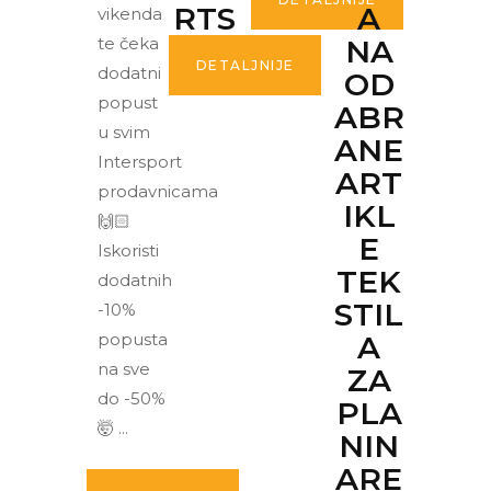
RTS
A
vikenda
te čeka
NA
DETALJNIJE
dodatni
OD
popust
ABR
u svim
ANE
Intersport
ART
prodavnicama
IKL
🙌🏻
E
Iskoristi
TEK
dodatnih
STIL
-10%
popusta
A
na sve
ZA
do -50%
PLA
🤯
NIN
ARE