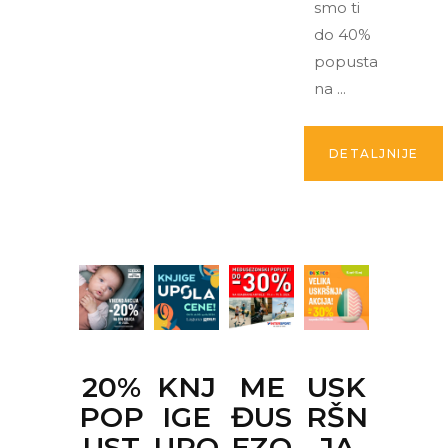
smo ti
do 40%
popusta
na
DETALJNIJE
20%
KNJ
ME
USK
POP
IGE
ĐUS
RŠN
UST
UPO
EZO
JA