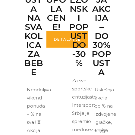
A
LA
NSK
AKC
NA
CEN
I
IJA
SVA
E!
POP
–
KOL
UST
DO
DETALJNIJE
ICA
DO
30%
ZA
-30
POP
BEB
%
UST
E
A
Za sve
sportske
Neodoljiva
Uskršnja
entuzijaste
vikend
akcija –
Intersport
ponuda
do % na
Srbija je
– % na
izdvojene
spremio
sva ! ⏳
igračke,
međusezonske
Akcija
knjige