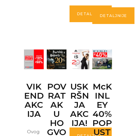
DETALJNIJE
DETALJNIJE
VIK
POV
USK
McK
END
RAT
RŠN
INL
AKC
AK
JA
EY
IJA
U
AKC
40%
HO
IJA!
POP
GVO
UST
Ovog
DETALJNIJE