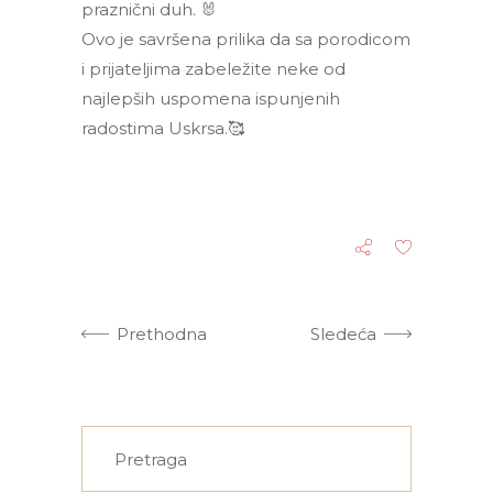
praznični duh. 🐰
Ovo je savršena prilika da sa porodicom
i prijateljima zabeležite neke od
najlepših uspomena ispunjenih
radostima Uskrsa.🥰
Prethodna
Sledeća
Search
for: