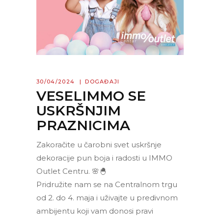
30/04/2024
DOGAĐAJI
VESELIMMO SE
USKRŠNJIM
PRAZNICIMA
Zakoračite u čarobni svet uskršnje
dekoracije pun boja i radosti u IMMO
Outlet Centru. 🌸🐣
Pridružite nam se na Centralnom trgu
od 2. do 4. maja i uživajte u predivnom
ambijentu koji vam donosi pravi