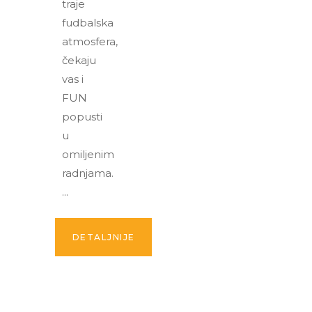
traje
fudbalska
atmosfera,
čekaju
vas i
FUN
popusti
u
omiljenim
radnjama.
DETALJNIJE