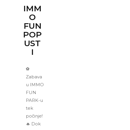
IMM
O
FUN
POP
UST
I
⚽
Zabava
u IMMO
FUN
PARK-u
tek
počinje!
🔥 Dok