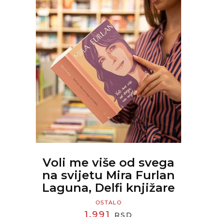
READ MORE
Voli me više od svega
na svijetu Mira Furlan
Laguna, Delfi knjižare
OSTALO
1.991
RSD