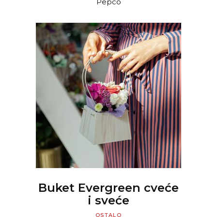
Pepco
READ MORE
Buket Evergreen cveće
i sveće
OSTALO