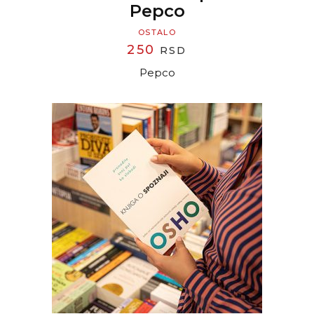
Pepco
OSTALO
250
RSD
Pepco
READ MORE