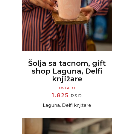
READ MORE
Šolja sa tacnom, gift
shop Laguna, Delfi
knjižare
OSTALO
1.825
RSD
Laguna, Delfi knjižare