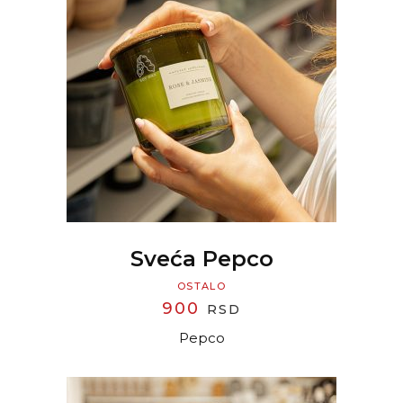
READ MORE
Sveća Pepco
OSTALO
900
RSD
Pepco