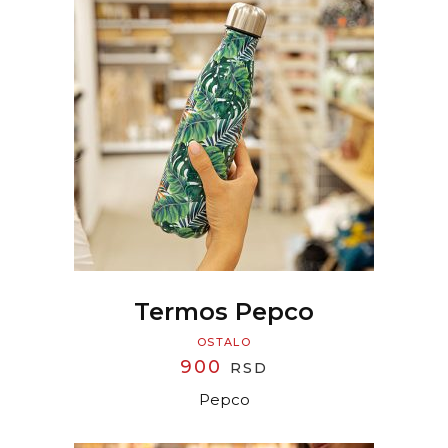
READ MORE
Termos Pepco
OSTALO
900
RSD
Pepco