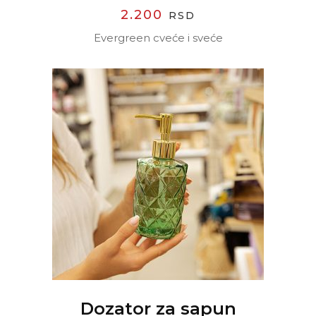
2.200
RSD
Evergreen cveće i sveće
READ MORE
Dozator za sapun