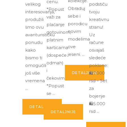
kolekcije.
cenu.
velikog
podstiču
Obraduj
*Popust
interesovanja,
tvoju
sebe i
važi za
produžili
kreativnu
porodicu
plaćanje
smo ovu
stranu!
novim
gotovinom,
avanturističku
Uz
modelima
platnim
ponudu
račune
ove
karticama
kako
osvajaš
jeseni.
(dospeće
bismo ti
sledeće
odmah)
omogućili
poklone:
i
još više
🛍️7.000
DETALJNIJE
čekovima.
vremena
rsd – Set
*Popust
za
se
bojenje
🛍️5.000
DETALJNIJE
rsd
DETALJNIJE