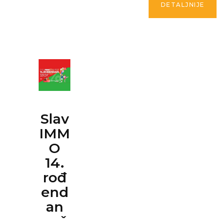
DETALJNIJE
Slav
IMM
O
14.
rođ
end
an