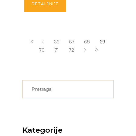
DETALJNIJE
66
67
68
69
70
71
72
Search
for:
Kategorije