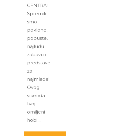
CENTRA!
Spremili
smo
poklone,
popuste,
najluđu
zabavu i
predstave
za
najmlađe!
Ovog
vikenda
tvoj
omiljeni
hobi