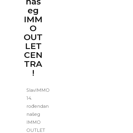
naš
eg
IMM
O
OUT
LET
CEN
TRA
!
SlavIMMO
14.
rođendan
našeg
IMMO
OUTLET