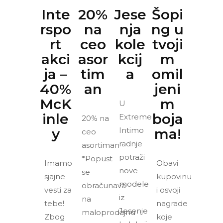
Inte
20%
Jese
Šopi
rspo
na
nja
ng u
rt
ceo
kole
tvoji
akci
asor
kcij
m
ja –
tim
a
omil
40%
an
jeni
McK
m
U
inle
boja
Extreme
20% na
y
Intimo
ma!
ceo
radnje
asortiman
potraži
*Popust
Imamo
Obavi
nove
se
sjajne
kupovinu
modele
obračunava
vesti za
i osvoji
iz
na
tebe!
nagrade
Jesenje
maloprodajnu
Zbog
koje