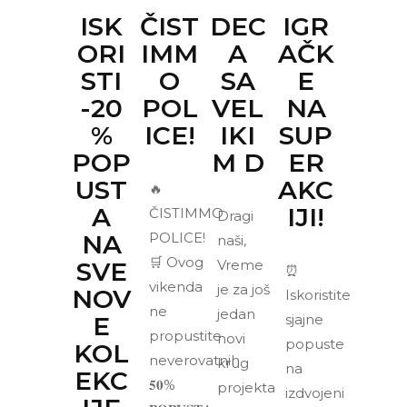
ISK
ČIST
DEC
IGR
ORI
IMM
A
AČK
STI
O
SA
E
-20
POL
VEL
NA
%
ICE!
IKI
SUP
POP
M D
ER
UST
AKC
🔥
A
IJI!
ČISTIMMO
Dragi
NA
POLICE!
naši,
🛒 Ovog
SVE
Vreme
⏰
vikenda
je za još
NOV
Iskoristite
ne
jedan
E
sjajne
propustite
novi
popuste
KOL
neverovatnih
krug
na
EKC
𝟓𝟎%
projekta
izdvojeni