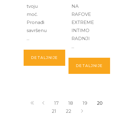
tvoju
NA
moć.
RAFOVE
Pronađi
EXTREME
savršenu
INTIMO
RADNJI
DETALJNIJE
DETALJNIJE
17
18
19
20
21
22