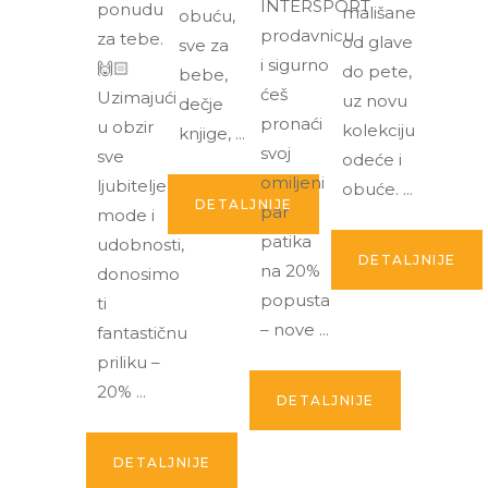
INTERSPORT
ponudu
mališane
obuću,
prodavnicu
za tebe.
od glave
sve za
i sigurno
🙌🏻
do pete,
bebe,
ćeš
Uzimajući
uz novu
dečje
pronaći
u obzir
kolekciju
knjige,
svoj
sve
odeće i
omiljeni
ljubitelje
obuće.
DETALJNIJE
par
mode i
patika
udobnosti,
DETALJNIJE
na 20%
donosimo
popusta
ti
– nove
fantastičnu
priliku –
20%
DETALJNIJE
DETALJNIJE