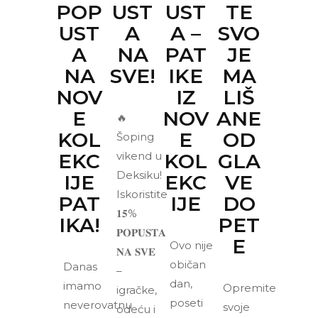
POP
UST
UST
TE
UST
A
A –
SVO
A
NA
PAT
JE
NA
SVE!
IKE
MA
NOV
IZ
LIŠ
E
NOV
ANE
🔥
KOL
E
OD
Šoping
EKC
vikend u
KOL
GLA
Deksiku!
IJE
EKC
VE
Iskoristite
PAT
IJE
DO
𝟏𝟓%
IKA!
PET
𝐏𝐎𝐏𝐔𝐒𝐓𝐀
E
Ovo nije
𝐍𝐀 𝐒𝐕𝐄
običan
Danas
–
dan,
imamo
Opremite
igračke,
poseti
neverovatnu
svoje
odeću i