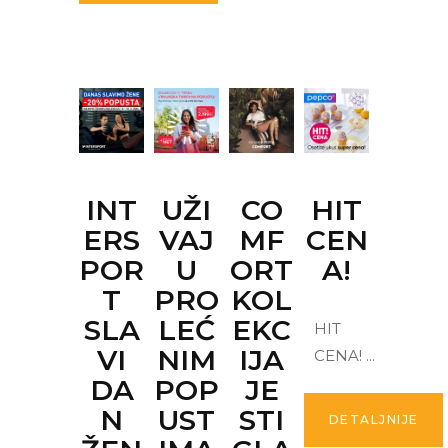
INT
UŽI
CO
HIT
ERS
VAJ
MF
CEN
POR
U
ORT
A!
T
PRO
KOL
SLA
LEĆ
EKC
HIT
VI
NIM
IJA
CENA!
DA
POP
JE
N
UST
STI
DETALJNIJE