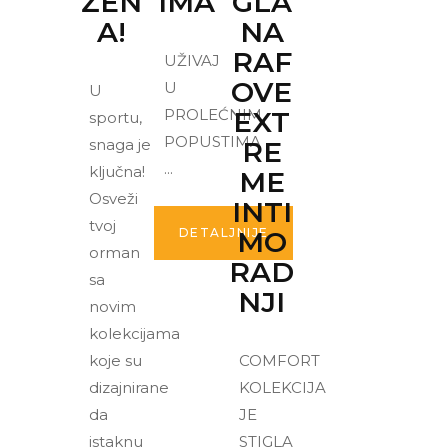
ŽEN
IMA
GLA
A!
NA
RAF
UŽIVAJ
OVE
U
U
PROLEĆNIM
EXT
sportu,
POPUSTIMA
snaga je
RE
ključna!
ME
Osveži
INTI
tvoj
MO
DETALJNIJE
orman
RAD
sa
NJI
novim
kolekcijama
koje su
COMFORT
dizajnirane
KOLEKCIJA
da
JE
istaknu
STIGLA